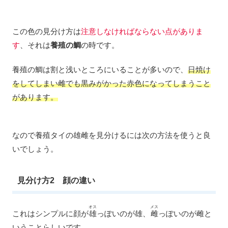
この色の見分け方は
注意しなければならない点がありま
す
、それは
養殖の鯛
の時です。
養殖の鯛は割と浅いところにいることが多いので、
日焼け
をしてしまい雌でも黒みがかった赤色になってしまうこと
があります。
なので養殖タイの雄雌を見分けるには次の方法を使うと良
いでしょう。
見分け方2 顔の違い
オス
メス
これはシンプルに顔が
雄
っぽいのが雄、
雌
っぽいのが雌と
いうことらしいです。