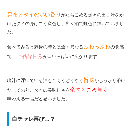
昆布とタイのいい香り
がたちこめる熱々の出し汁をか
けたタイの身は白く変色し、所々油で虹色に輝いていまし
た。
ふわっふわ
食べてみると刺身の時とは全く異なる
の食感
上品な甘み
で、
が口いっぱいに広がります。
旨味
出汁に浮いている油も全くくどくなく
がしっかり溶け
余すところ無く
だしており、タイの美味しさを
味わえる一品だと思いました。
白チャレ再び…？