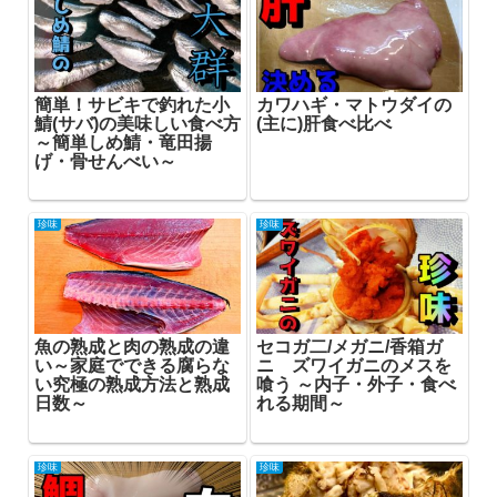
簡単！サビキで釣れた小
カワハギ・マトウダイの
鯖(サバ)の美味しい食べ方
(主に)肝食べ比べ
～簡単しめ鯖・竜田揚
げ・骨せんべい～
珍味
珍味
魚の熟成と肉の熟成の違
セコガ二/メガニ/香箱ガ
い～家庭でできる腐らな
ニ ズワイガニのメスを
い究極の熟成方法と熟成
喰う ～内子・外子・食べ
日数～
れる期間～
珍味
珍味