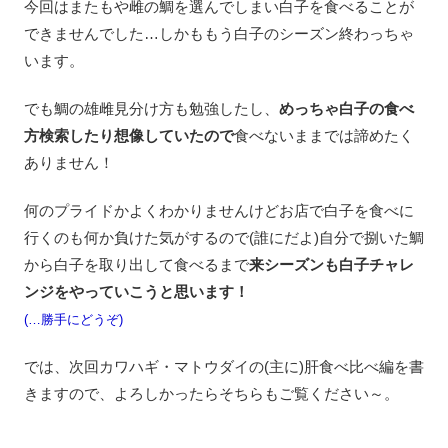
今回はまたもや雌の鯛を選んでしまい白子を食べることが
できませんでした…しかももう白子のシーズン終わっちゃ
います。
でも鯛の雄雌見分け方も勉強したし、
めっちゃ白子の食べ
方検索したり想像していたので
食べないままでは諦めたく
ありません！
何のプライドかよくわかりませんけどお店で白子を食べに
行くのも何か負けた気がするので(誰にだよ)自分で捌いた鯛
から白子を取り出して食べるまで
来シーズンも白子チャレ
ンジをやっていこうと思います！
(…勝手にどうぞ)
では、次回カワハギ・マトウダイの(主に)肝食べ比べ編を書
きますので、よろしかったらそちらもご覧ください～。