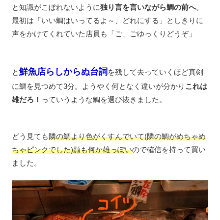
と知識がこぼれないように
独り言を言いながら鯛の前へ
。
最初は「いい鯛はいってるよ～、どれにする」としきりに
声をかけてくれていた店員も「ご、ごゆっくりどうぞ」
鮮魚店らしからぬ台詞
と
を残して去っていくほど真剣
に鯛を見つめて3分。ようやく何となく違いが分かり
これは
雄だろ！
っていうような鯛を選び抜きました。
どう見ても
隣の鯛より色がくすんでいて(隣の鯛がめちゃめ
ちゃピンクでした)顔も何か雄っぽい
ので確信を持って買い
ました。