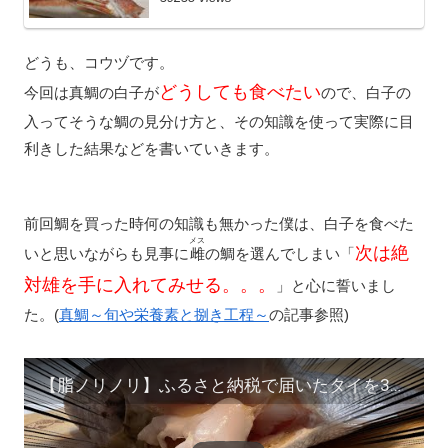
どうも、コウヅです。
どうしても食べたい
今回は真鯛の白子が
ので、白子の
入ってそうな鯛の見分け方と、その知識を使って実際に目
利きした結果などを書いていきます。
前回鯛を買った時何の知識も無かった僕は、白子を食べた
メス
次は絶
いと思いながらも見事に
雌
の鯛を選んでしまい「
対雄を手に入れてみせる。。。
」と心に誓いまし
た。(
真鯛～旬や栄養素と捌き工程～
の記事参照)
【脂ノリノリ】ふるさと納税で届いたタイを3分でさ