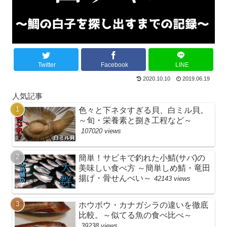
Twitter
Facebook
LINE
2020.10.10
2019.06.19
人気記事
色々と下ネタすぎる貝、白ミル貝。
～旬・栄養素と捌き工程など～
107020 views
簡単！サビキで釣れた小鯖(サバ)の
美味しい食べ方 ～簡単しめ鯖・竜田
揚げ・骨せんべい～
42143 views
ホウボウ・カナガシラの違いを徹底
比較。～似てる魚の食べ比べ～
39238 views