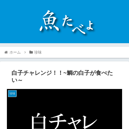
ホーム
珍味
白子チャレンジ！！~鯛の白子が食べた
い～
珍味