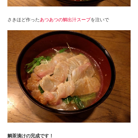
さきほど作った
あつあつの鯛出汁スープ
を注いで
鯛茶漬けの完成です！