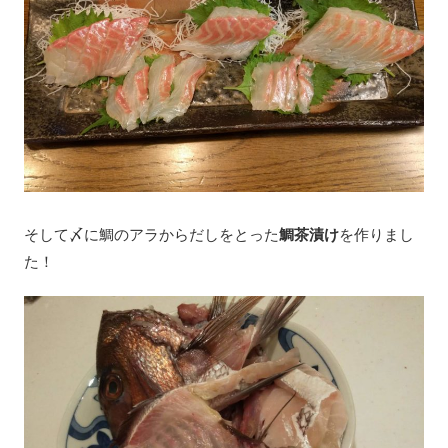
そして〆に鯛のアラからだしをとった
鯛茶漬け
を作りまし
た！