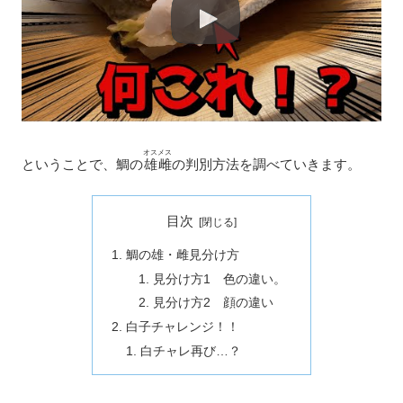
オスメス
ということで、鯛の
雄雌
の判別方法を調べていきます。
目次
鯛の雄・雌見分け方
見分け方1 色の違い。
見分け方2 顔の違い
白子チャレンジ！！
白チャレ再び…？