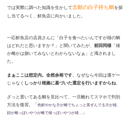
念願の白子持ち鯛
では実際に調べた知識を生かして
を探
し当てるべく、鮮魚店に向かいました。
一応鮮魚店の店員さんに「白子を食べたいんですが雄の鯛
はどれだと思いますか？」と聞いてみたが、
前回同様
「雄
か雌かは捌いてみないとわからないなぁ」と濁されまし
た。
まぁここは想定内。全然余裕です
。なぜなら今回は運ゲー
じゃなく
しっかり根拠に基づいた選定を行いますからね
。
ざっと置いてある鯛を見比べて、一旦離れてスマホで判別
方法を復習。「
色鮮やかな方が雌でちょっと黒ずんでる方が雄、
」
顔が雌っぽいやつが雌で雄っぽいやつが雄…