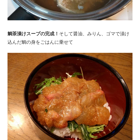
鯛茶漬けスープの完成！
そして醤油、みりん、ゴマで漬け
込んだ鯛の身をごはんに乗せて