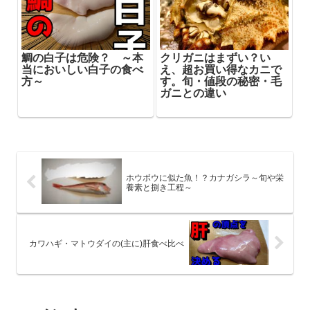
鯛の白子は危険？ ～本
クリガニはまずい？い
当においしい白子の食べ
え、超お買い得なカニで
方～
す。旬・値段の秘密・毛
ガニとの違い
ホウボウに似た魚！？カナガシラ～旬や栄
養素と捌き工程～
カワハギ・マトウダイの(主に)肝食べ比べ