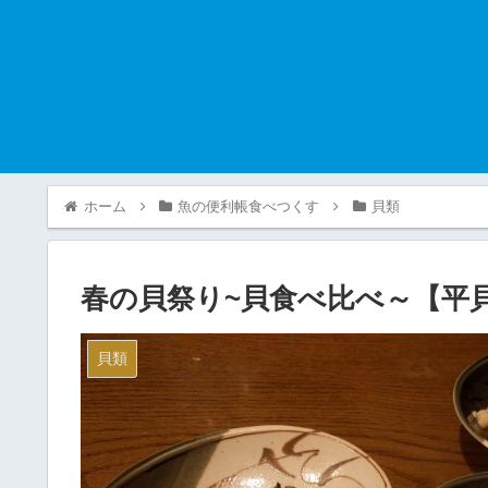
ホーム
魚の便利帳食べつくす
貝類
春の貝祭り~貝食べ比べ～【平
貝類