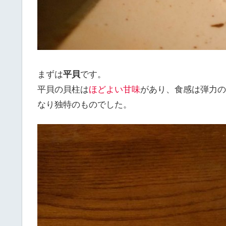
まずは
平貝
です。
平貝の貝柱は
ほどよい甘味
があり、食感は弾力の
なり独特のものでした。