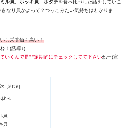
ミル貝
、
ホッキ貝
、
ホタテ
を食べ比べした話をしていこ
いきなり貝かよって？つっこみたい気持ちはわかりま
いし栄養価も高い！
！(誘導↓)
ていくんで是非定期的にチェックしてて下さい
ねー(宣
次
べ比べ
ル貝
キ貝