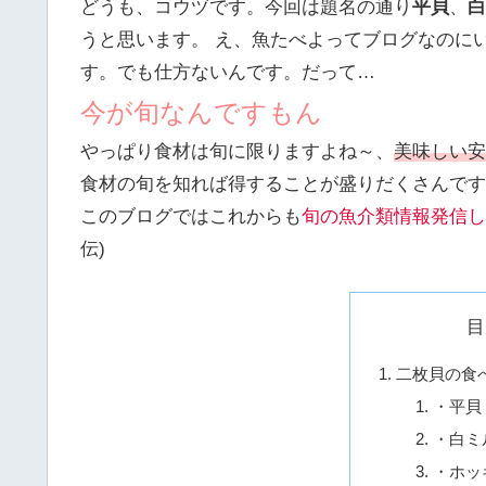
どうも、コウヅです。今回は題名の通り
平貝
、
白
うと思います。 え、魚たべよってブログなのに
す。でも仕方ないんです。だって…
今が旬なんですもん
やっぱり食材は旬に限りますよね～、
美味しい安
食材の旬を知れば得することが盛りだくさんですね
このブログではこれからも
旬の魚介類情報発信し
伝)
目
二枚貝の食
・平貝
・白ミ
・ホッ