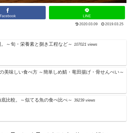
Facebook
LINE
2020.03.09
2019.03.25
貝。～旬・栄養素と捌き工程など～
107021 views
)の美味しい食べ方 ～簡単しめ鯖・竜田揚げ・骨せんべい～
徹底比較。～似てる魚の食べ比べ～
39239 views