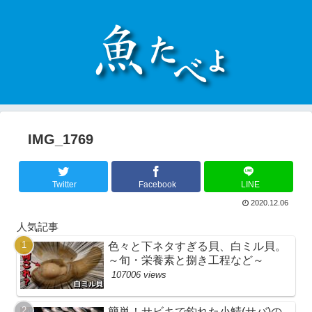
IMG_1769
Twitter
Facebook
LINE
2020.12.06
人気記事
色々と下ネタすぎる貝、白ミル貝。
～旬・栄養素と捌き工程など～
107006 views
簡単！サビキで釣れた小鯖(サバ)の