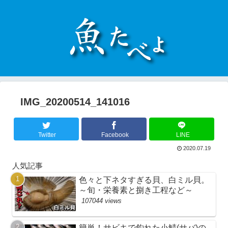
IMG_20200514_141016
Twitter
Facebook
LINE
2020.07.19
人気記事
色々と下ネタすぎる貝、白ミル貝。
～旬・栄養素と捌き工程など～
107044 views
簡単！サビキで釣れた小鯖(サバ)の