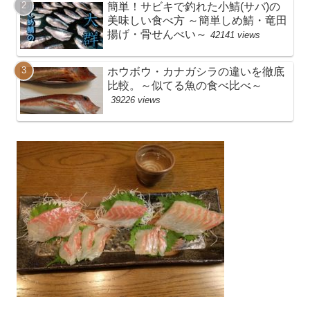
簡単！サビキで釣れた小鯖(サバ)の
美味しい食べ方 ～簡単しめ鯖・竜田
揚げ・骨せんべい～
42141 views
ホウボウ・カナガシラの違いを徹底
比較。～似てる魚の食べ比べ～
39226 views