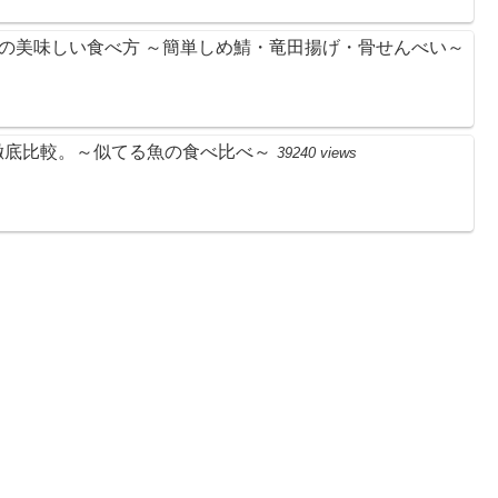
)の美味しい食べ方 ～簡単しめ鯖・竜田揚げ・骨せんべい～
徹底比較。～似てる魚の食べ比べ～
39240 views