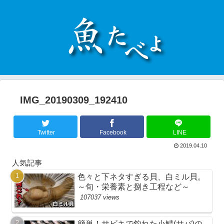
IMG_20190309_192410
Twitter
Facebook
LINE
2019.04.10
人気記事
色々と下ネタすぎる貝、白ミル貝。
～旬・栄養素と捌き工程など～
107037 views
簡単！サビキで釣れた小鯖(サバ)の