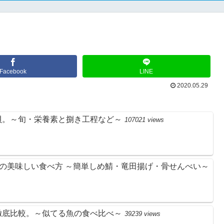
Facebook
LINE
2020.05.29
貝。～旬・栄養素と捌き工程など～
107021 views
)の美味しい食べ方 ～簡単しめ鯖・竜田揚げ・骨せんべい～
徹底比較。～似てる魚の食べ比べ～
39239 views