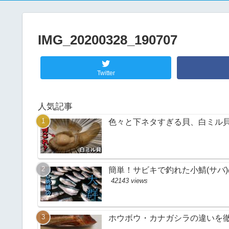
IMG_20200328_190707
Twitter
人気記事
色々と下ネタすぎる貝、白ミル
簡単！サビキで釣れた小鯖(サバ
42143 views
ホウボウ・カナガシラの違いを