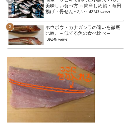
美味しい食べ方 ～簡単しめ鯖・竜田
揚げ・骨せんべい～
42143 views
ホウボウ・カナガシラの違いを徹底
比較。～似てる魚の食べ比べ～
39240 views