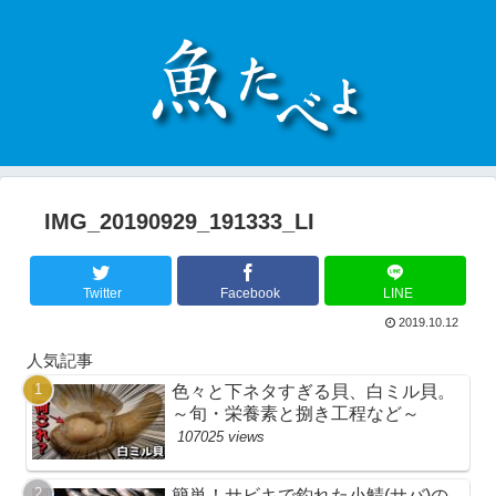
IMG_20190929_191333_LI
Twitter
Facebook
LINE
2019.10.12
人気記事
色々と下ネタすぎる貝、白ミル貝。
～旬・栄養素と捌き工程など～
107025 views
簡単！サビキで釣れた小鯖(サバ)の