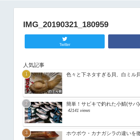
IMG_20190321_180959
Twitter
人気記事
色々と下ネタすぎる貝、白ミル
簡単！サビキで釣れた小鯖(サバ
42141 views
ホウボウ・カナガシラの違いを