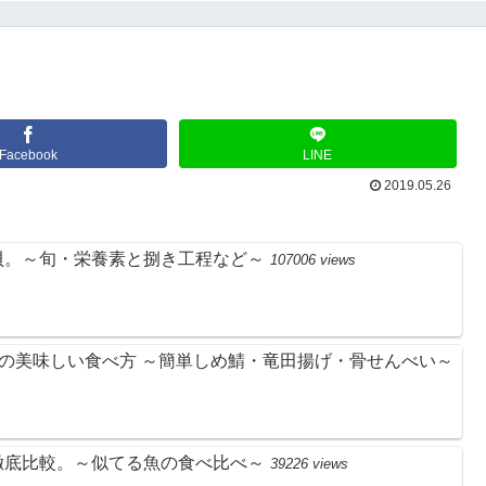
Facebook
LINE
2019.05.26
貝。～旬・栄養素と捌き工程など～
107006 views
)の美味しい食べ方 ～簡単しめ鯖・竜田揚げ・骨せんべい～
徹底比較。～似てる魚の食べ比べ～
39226 views