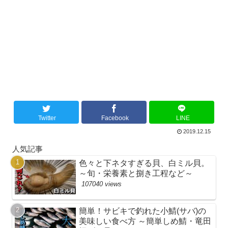
Twitter
Facebook
LINE
2019.12.15
人気記事
色々と下ネタすぎる貝、白ミル貝。
～旬・栄養素と捌き工程など～
107040 views
簡単！サビキで釣れた小鯖(サバ)の
美味しい食べ方 ～簡単しめ鯖・竜田