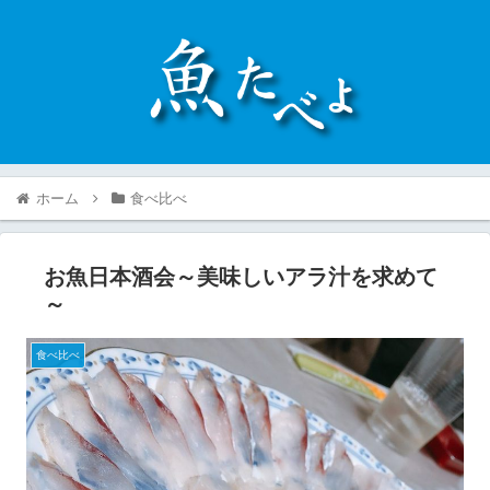
ホーム
食べ比べ
お魚日本酒会～美味しいアラ汁を求めて
～
食べ比べ