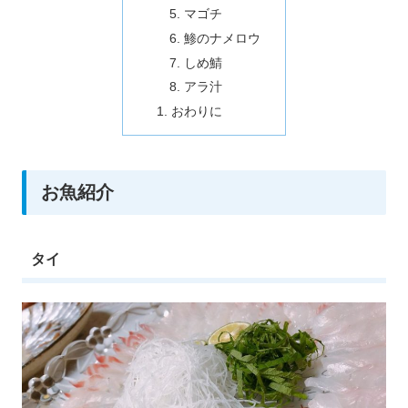
マゴチ
鯵のナメロウ
しめ鯖
アラ汁
おわりに
お魚紹介
タイ