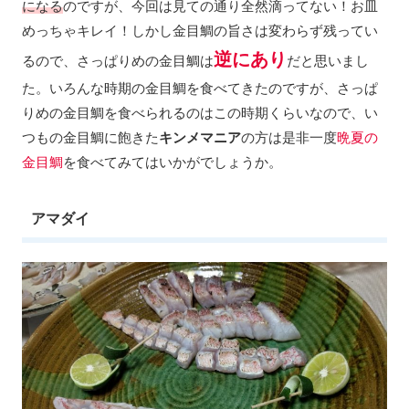
になる
のですが、今回は見ての通り全然滴ってない！お皿
めっちゃキレイ！しかし金目鯛の旨さは変わらず残ってい
逆にあり
るので、さっぱりめの金目鯛は
だと思いまし
た。いろんな時期の金目鯛を食べてきたのですが、さっぱ
りめの金目鯛を食べられるのはこの時期くらいなので、い
つもの金目鯛に飽きた
キンメマニア
の方は是非一度
晩夏の
金目鯛
を食べてみてはいかがでしょうか。
アマダイ