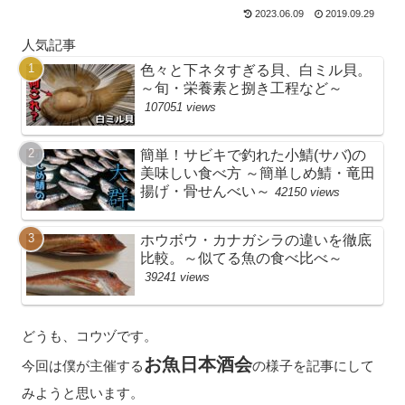
2023.06.09
2019.09.29
人気記事
色々と下ネタすぎる貝、白ミル貝。
～旬・栄養素と捌き工程など～
107051 views
簡単！サビキで釣れた小鯖(サバ)の
美味しい食べ方 ～簡単しめ鯖・竜田
揚げ・骨せんべい～
42150 views
ホウボウ・カナガシラの違いを徹底
比較。～似てる魚の食べ比べ～
39241 views
どうも、コウヅです。
お魚日本酒会
今回は僕が主催する
の様子を記事にして
みようと思います。