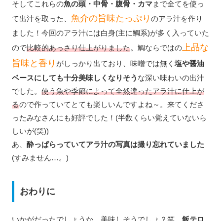
そしてこれらの
魚の頭・中骨・腹骨・カマ
まで全てを使っ
魚介の旨味たっぷり
て出汁を取った、
のアラ汁を作り
ました！今回のアラ汁には白身(主に鯛系)が多く入っていた
上品な
ので
比較的あっさり仕上がりました
。鯛ならではの
旨味と香り
がしっかり出ており、味噌では無く
塩や醤油
ベースにしても十分美味しくなりそう
な深い味わいの出汁
でした。
使う魚や季節によって全然違ったアラ汁に仕上が
る
ので作っていてとても楽しいんですよね～。来てくださ
ったみなさんにも好評でした！(半数くらい覚えていないら
しいが(笑))
あ、
酔っぱらっていてアラ汁の写真は撮り忘れていました
(すみません…。)
おわりに
いかがだったでしょうか。美味しそうでしょ？笑
飯テロ