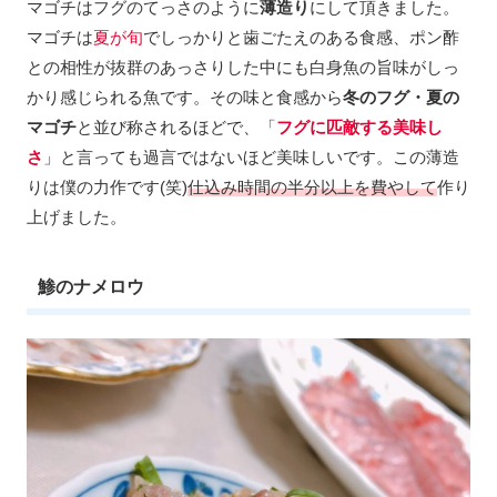
マゴチはフグのてっさのように
薄造り
にして頂きました。
マゴチは
夏が旬
でしっかりと歯ごたえのある食感、ポン酢
との相性が抜群のあっさりした中にも白身魚の旨味がしっ
かり感じられる魚です。その味と食感から
冬のフグ・夏の
マゴチ
と並び称されるほどで、「
フグに匹敵する美味し
さ
」と言っても過言ではないほど美味しいです。この薄造
りは僕の力作です(笑)
仕込み時間の半分以上を費やして
作り
上げました。
鯵のナメロウ