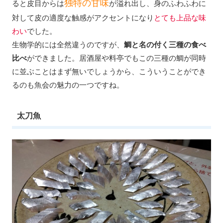
独特の甘味
ると皮目からは
が溢れ出し、身のふわふわに
対して皮の適度な触感がアクセントになり
とても上品な味
わい
でした。
生物学的には全然違うのですが、
鯛と名の付く三種の食べ
比べ
ができました。居酒屋や料亭でもこの三種の鯛が同時
に並ぶことはまず無いでしょうから、こういうことができ
るのも魚会の魅力の一つですね。
太刀魚