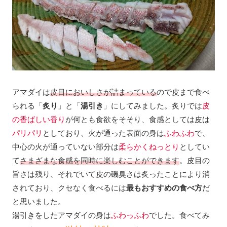
アマダイは
皮目においしさが詰まっている
ので皮まで食べ
られる「
炙り
」と「
湯引き
」にしてみました。炙りでは
皮
の香ばしい香り
が何とも食欲をそそり、食感としては皮は
パリパリ
としており、火が通った表面の身は
ふわふわ
で、
中心の火が通っていない部分は
柔らかくねっとり
としてい
て
さまざまな食感を同時に楽しむことができます
。皮目の
旨さは残り、それでいて皮の磯臭さは炙ったことにより消
されており、クセなく食べるには
最もおすすめの食べ方
だ
と思いました。
湯引きをしたアマダイの身は
ふわっふわ
でした。食べてみ