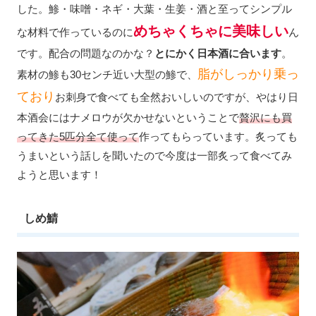
した。鯵・味噌・ネギ・大葉・生姜・酒と至ってシンプル
めちゃくちゃに美味しい
な材料で作っているのに
ん
です。配合の問題なのかな？
とにかく日本酒に合います
。
脂がしっかり乗っ
素材の鯵も30センチ近い大型の鯵で、
ており
お刺身で食べても全然おいしいのですが、やはり日
本酒会にはナメロウが欠かせないということで
贅沢にも買
ってきた5匹分全て使って
作ってもらっています。炙っても
うまいという話しを聞いたので今度は一部炙って食べてみ
ようと思います！
しめ鯖