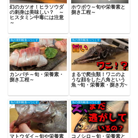
幻のカツオ！ヒラソウダ
ホウボウ～旬や栄養素と
の刺身は美味しい？ ～
捌き工程～
ヒスタミン中毒には注意
～
魚の便利帳食べつくす
魚の便利帳食べつくす
カンパチ～旬・栄養素・
まるで爬虫類！ワニのよ
捌き工程～
うな顔をした八角という
魚 ~旬・栄養素・捌き方~
魚の便利帳食べつくす
魚の便利帳食べつくす
マトウダイ～旬や栄養素
コノシロ～旬・栄養素と