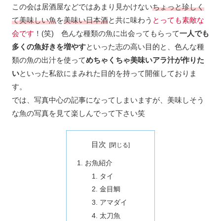
この会は居酒屋などではあまり見かけない
ちょっと珍しく
て美味しい魚
を
美味い日本酒
と共に味わう
とっても素敵な
会です
！(笑) 色んな種類の魚に出会ってもらって
一人でも
多くの魚好きを増やす
といった志の高い目的と、色んな種
類の魚の出汁を使って
めちゃくちゃ美味いアラ汁が作りた
い
といった私欲にまみれた目的を持って開催しておりま
す。
では、写真中心の記事になってしまいますが、美味しそう
な魚の写真を見て楽しんでって下さい笑
目次
お魚紹介
タイ
金目鯛
アマダイ
太刀魚