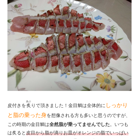
あぶ
しっかり
皮付きを
炙
りで頂きました！金目鯛は全体的に
と脂の乗った身
を想像される方も多いと思うのですが、
この時期の金目鯛は
全然脂が乗ってませんでした
。いつも
は炙ると
皮目から脂が滴りお皿がオレンジの脂でいっぱい