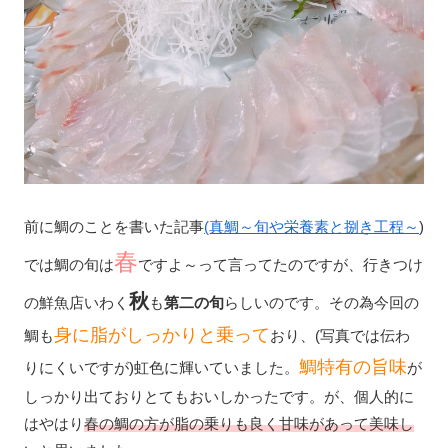
前に鯛のことを書いた記事
(真鯛～旬や栄養素と捌き工程～
)
春
では鯛の旬は
ですよ～って言ってたのですが、行きつけ
秋
の鮮魚店いわく
も
第二の旬
らしいのです。その為今回の
身に脂がしっかりと乗って
鯛も
おり、(写真では伝わ
鯛特有の旨味
りにくいですが)虹色に輝いていました。
が
しっかり出ておりとてもおいしかったです。が、個人的に
はやはり
春の鯛の方が脂の乗りも良く甘味があって美味し