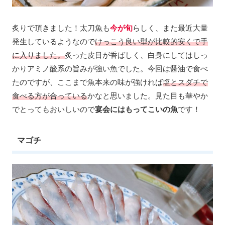
炙りで頂きました！太刀魚も
今が旬
らしく、また最近大量
発生しているようなので
けっこう良い型が比較的安くで手
に入りました。
炙った皮目が香ばしく、白身にしてはしっ
かりアミノ酸系の旨みが強い魚でした。今回は醤油で食べ
たのですが、ここまで魚本来の味が強ければ
塩とスダチで
食べる方が合っている
かなと思いました。見た目も華やか
でとってもおいしいので
宴会にはもってこいの魚
です！
マゴチ