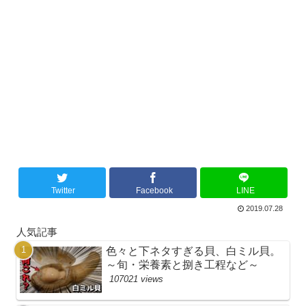
Twitter
Facebook
LINE
2019.07.28
人気記事
色々と下ネタすぎる貝、白ミル貝。
～旬・栄養素と捌き工程など～
107021 views